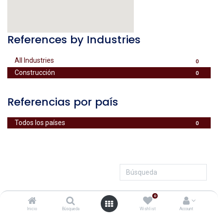
References by Industries
All Industries
0
Construcción
0
Referencias por país
Todos los países
0
No se ha encontrado ningún resultado
0
Inicio
Búsqueda
Wishlist
Account