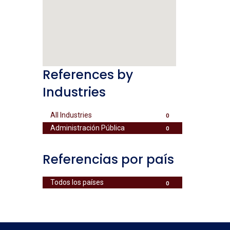
References by
Industries
All Industries
0
Administración Pública
0
Referencias por país
Todos los países
0