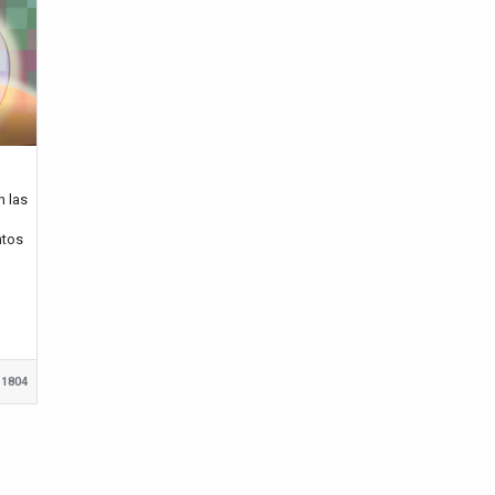
n las
ntos
1804