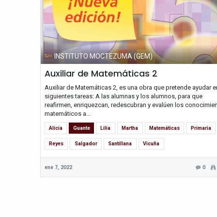
INSTITUTO MOCTEZUMA (GEM)
Auxiliar de Matemáticas 2
Auxiliar de Matemáticas 2, es una obra que pretende ayudar e
siguientes tareas: A las alumnas y los alumnos, para que
reafirmen, enriquezcan, redescubran y evalúen los conocimie
matemáticos a...
Alicia
Guante
Lilia
Martha
Matemáticas
Primaria
Reyes
Salgador
Santillana
Vicuña
ene 7, 2022
0