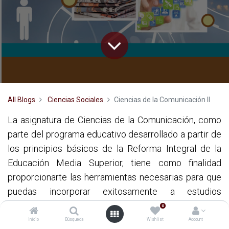
All Blogs
Ciencias Sociales
Ciencias de la Comunicación II
La asignatura de Ciencias de la Comunicación, como
parte del programa educativo desarrollado a partir de
los principios básicos de la Reforma Integral de la
Educación Media Superior, tiene como finalidad
proporcionarte las herramientas necesarias para que
puedas incorporar exitosamente a estudios
superiores (universitarios, tecnológicos o cualquier
0
opción que elijas de acuerdo con tus intereses),
Inicio
Búsqueda
Wishlist
Account